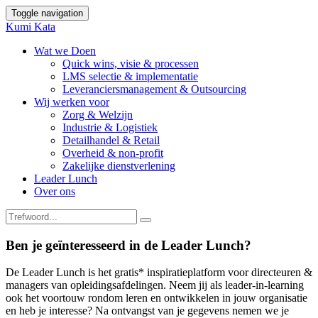
Toggle navigation
Kumi Kata
Wat we Doen
Quick wins, visie & processen
LMS selectie & implementatie
Leveranciersmanagement & Outsourcing
Wij werken voor
Zorg & Welzijn
Industrie & Logistiek
Detailhandel & Retail
Overheid & non-profit
Zakelijke dienstverlening
Leader Lunch
Over ons
Ben je geïnteresseerd in de Leader Lunch?
De Leader Lunch is het
gratis* inspiratieplatform voor
directeuren &
managers van opleidingsafdelingen. Neem jij als leader-in-learning
ook het voortouw rondom leren en ontwikkelen in jouw organisatie
en heb je interesse?
Na ontvangst van je gegevens nemen we je