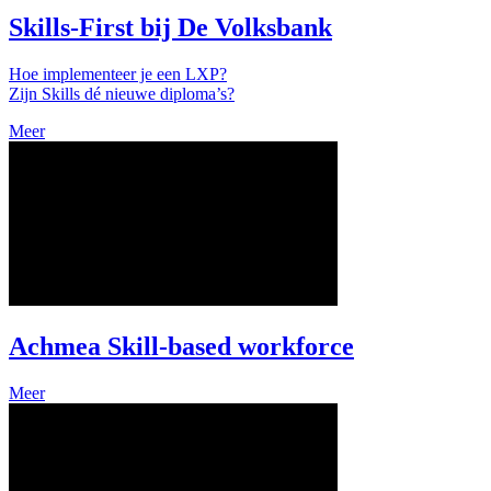
Skills-First bij De Volksbank
Hoe implementeer je een LXP?
Zijn Skills dé nieuwe diploma’s?
Meer
Achmea Skill-based workforce
Meer