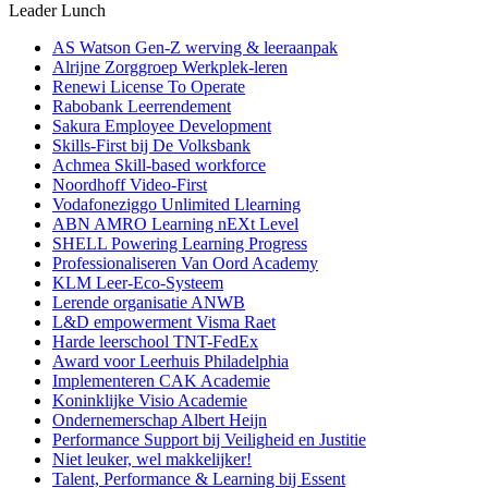
Leader Lunch
AS Watson Gen-Z werving & leeraanpak
Alrijne Zorggroep Werkplek-leren
Renewi License To Operate
Rabobank Leerrendement
Sakura Employee Development
Skills-First bij De Volksbank
Achmea Skill-based workforce
Noordhoff Video-First
Vodafoneziggo Unlimited Llearning
ABN AMRO Learning nEXt Level
SHELL Powering Learning Progress
Professionaliseren Van Oord Academy
KLM Leer-Eco-Systeem
Lerende organisatie ANWB
L&D empowerment Visma Raet
Harde leerschool TNT-FedEx
Award voor Leerhuis Philadelphia
Implementeren CAK Academie
Koninklijke Visio Academie
Ondernemerschap Albert Heijn
Performance Support bij Veiligheid en Justitie
Niet leuker, wel makkelijker!
Talent, Performance & Learning bij Essent