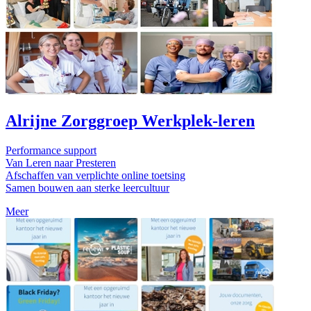
Alrijne Zorggroep Werkplek-leren
Performance support
Van Leren naar Presteren
Afschaffen van verplichte online toetsing
Samen bouwen aan sterke leercultuur
Meer