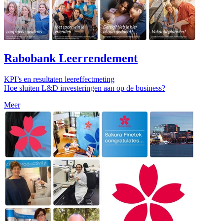
Rabobank Leerrendement
KPI’s en resultaten leereffectmeting
Hoe sluiten L&D investeringen aan op de business?
Meer