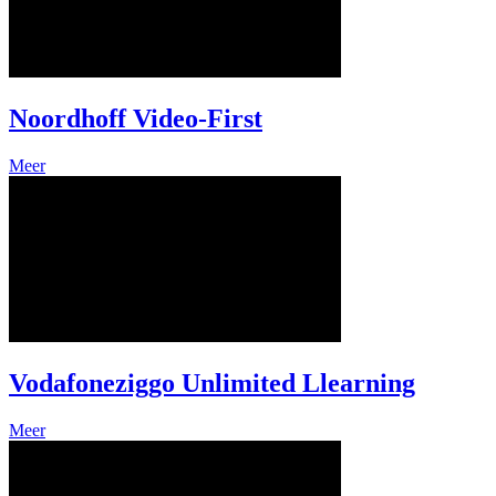
Noordhoff Video-First
Meer
Vodafoneziggo Unlimited Llearning
Meer