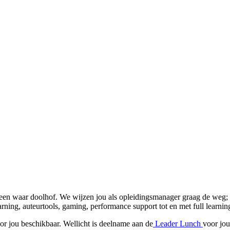
k een waar doolhof.
We wijzen jou als
opleidingsmanager
graag de weg; 
ning, auteurtools, gaming, performance support tot en met full learning
oor jou beschikbaar. Wellicht is deelname aan de
Leader Lunch
voor jo