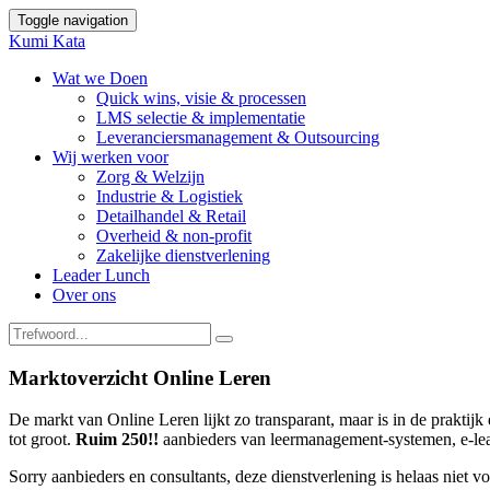
Toggle navigation
Kumi Kata
Wat we Doen
Quick wins, visie & processen
LMS selectie & implementatie
Leveranciersmanagement & Outsourcing
Wij werken voor
Zorg & Welzijn
Industrie & Logistiek
Detailhandel & Retail
Overheid & non-profit
Zakelijke dienstverlening
Leader Lunch
Over ons
Marktoverzicht Online Leren
De markt van Online Leren lijkt zo transparant, maar is in de praktij
tot groot.
Ruim 250!!
aanbieders van leermanagement-systemen, e-lear
Sorry aanbieders en consultants, deze dienstverlening is helaas niet v