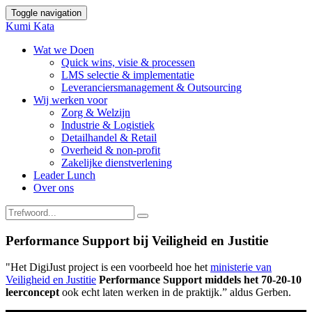
Toggle navigation
Kumi Kata
Wat we Doen
Quick wins, visie & processen
LMS selectie & implementatie
Leveranciersmanagement & Outsourcing
Wij werken voor
Zorg & Welzijn
Industrie & Logistiek
Detailhandel & Retail
Overheid & non-profit
Zakelijke dienstverlening
Leader Lunch
Over ons
Performance Support bij Veiligheid en Justitie
"Het DigiJust project is een voorbeeld hoe
het
ministerie van
Veiligheid en Justitie
Performance Support middels het 70-20-10
leerconcept
ook echt laten werken in de praktijk.” aldus Gerben.