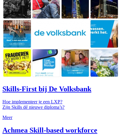
Skills-First bij De Volksbank
Hoe implementeer je een LXP?
Zijn Skills dé nieuwe diploma’s?
Meer
Achmea Skill-based workforce