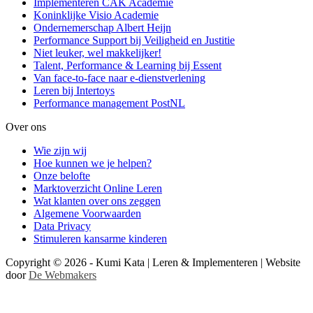
Implementeren CAK Academie
Koninklijke Visio Academie
Ondernemerschap Albert Heijn
Performance Support bij Veiligheid en Justitie
Niet leuker, wel makkelijker!
Talent, Performance & Learning bij Essent
Van face-to-face naar e-dienstverlening
Leren bij Intertoys
Performance management PostNL
Over ons
Wie zijn wij
Hoe kunnen we je helpen?
Onze belofte
Marktoverzicht Online Leren
Wat klanten over ons zeggen
Algemene Voorwaarden
Data Privacy
Stimuleren kansarme kinderen
Copyright © 2026 - Kumi Kata | Leren & Implementeren | Website
door
De Webmakers