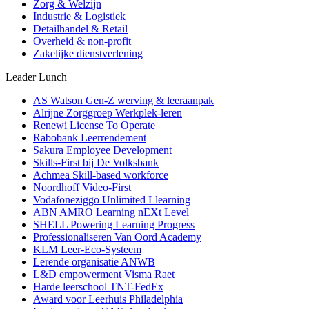
Zorg & Welzijn
Industrie & Logistiek
Detailhandel & Retail
Overheid & non-profit
Zakelijke dienstverlening
Leader Lunch
AS Watson Gen-Z werving & leeraanpak
Alrijne Zorggroep Werkplek-leren
Renewi License To Operate
Rabobank Leerrendement
Sakura Employee Development
Skills-First bij De Volksbank
Achmea Skill-based workforce
Noordhoff Video-First
Vodafoneziggo Unlimited Llearning
ABN AMRO Learning nEXt Level
SHELL Powering Learning Progress
Professionaliseren Van Oord Academy
KLM Leer-Eco-Systeem
Lerende organisatie ANWB
L&D empowerment Visma Raet
Harde leerschool TNT-FedEx
Award voor Leerhuis Philadelphia