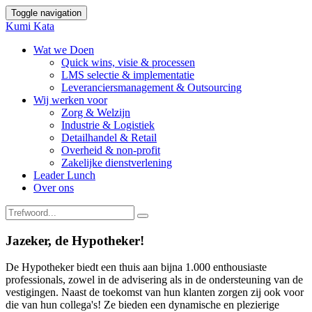
Toggle navigation
Kumi Kata
Wat we Doen
Quick wins, visie & processen
LMS selectie & implementatie
Leveranciersmanagement & Outsourcing
Wij werken voor
Zorg & Welzijn
Industrie & Logistiek
Detailhandel & Retail
Overheid & non-profit
Zakelijke dienstverlening
Leader Lunch
Over ons
Jazeker, de Hypotheker!
De Hypotheker biedt een thuis aan bijna 1.000 enthousiaste
professionals, zowel in de advisering als in de ondersteuning van de
vestigingen. Naast de toekomst van hun klanten zorgen zij ook voor
die van hun collega's! Ze bieden een dynamische en plezierige