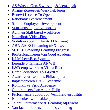
AS Watson Gen-Z werving & leeraanpak
Alrijne Zorggroep Werkplek-leren
Renewi License To Operate
Rabobank Leerrendement
Sakura Employee Development
Skills-First bij De Volksbank
Achmea Skill-based workforce
Noordhoff Video-First
Vodafoneziggo Unlimited Llearning
ABN AMRO Learning nEXt Level
SHELL Powering Learning Progress
Professionaliseren Van Oord Academy
KLM Leer-Eco-Systeem
Lerende organisatie ANWB
L&D empowerment Visma Raet
Harde leerschool TNT-FedEx
Award voor Leerhuis Philadelphia
Implementeren CAK Academie
Koninklijke Visio Academie
Ondernemerschap Albert Heijn
Performance Support bij Veiligheid en Justitie
Niet leuker, wel makkelijker!
Talent, Performance & Learning bij Essent
Van face-to-face naar e-dienstverlening