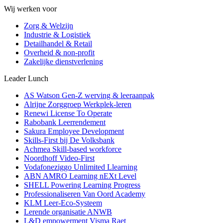
Wij werken voor
Zorg & Welzijn
Industrie & Logistiek
Detailhandel & Retail
Overheid & non-profit
Zakelijke dienstverlening
Leader Lunch
AS Watson Gen-Z werving & leeraanpak
Alrijne Zorggroep Werkplek-leren
Renewi License To Operate
Rabobank Leerrendement
Sakura Employee Development
Skills-First bij De Volksbank
Achmea Skill-based workforce
Noordhoff Video-First
Vodafoneziggo Unlimited Llearning
ABN AMRO Learning nEXt Level
SHELL Powering Learning Progress
Professionaliseren Van Oord Academy
KLM Leer-Eco-Systeem
Lerende organisatie ANWB
L&D empowerment Visma Raet