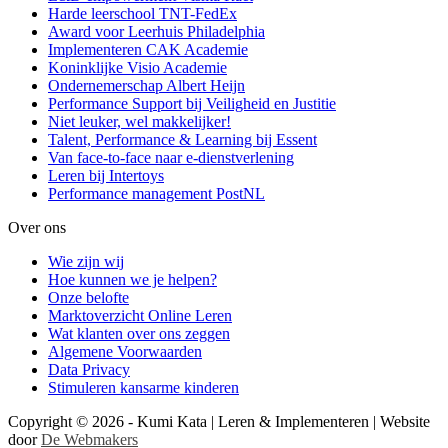
Harde leerschool TNT-FedEx
Award voor Leerhuis Philadelphia
Implementeren CAK Academie
Koninklijke Visio Academie
Ondernemerschap Albert Heijn
Performance Support bij Veiligheid en Justitie
Niet leuker, wel makkelijker!
Talent, Performance & Learning bij Essent
Van face-to-face naar e-dienstverlening
Leren bij Intertoys
Performance management PostNL
Over ons
Wie zijn wij
Hoe kunnen we je helpen?
Onze belofte
Marktoverzicht Online Leren
Wat klanten over ons zeggen
Algemene Voorwaarden
Data Privacy
Stimuleren kansarme kinderen
Copyright © 2026 - Kumi Kata | Leren & Implementeren | Website
door
De Webmakers