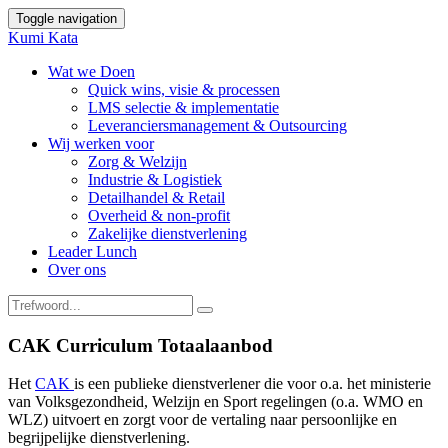
Toggle navigation
Kumi Kata
Wat we Doen
Quick wins, visie & processen
LMS selectie & implementatie
Leveranciersmanagement & Outsourcing
Wij werken voor
Zorg & Welzijn
Industrie & Logistiek
Detailhandel & Retail
Overheid & non-profit
Zakelijke dienstverlening
Leader Lunch
Over ons
CAK Curriculum Totaalaanbod
Het
CAK
is een publieke dienstverlener die voor o.a. het
ministerie
van Volksgezondheid, Welzijn en Sport
regelingen (o.a. WMO en
WLZ) uitvoert en zorgt voor de vertaling naar persoonlijke en
begrijpelijke dienstverlening.