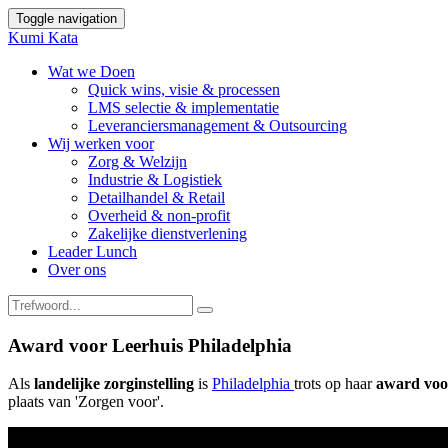
Toggle navigation
Kumi Kata
Wat we Doen
Quick wins, visie & processen
LMS selectie & implementatie
Leveranciersmanagement & Outsourcing
Wij werken voor
Zorg & Welzijn
Industrie & Logistiek
Detailhandel & Retail
Overheid & non-profit
Zakelijke dienstverlening
Leader Lunch
Over ons
Award voor Leerhuis Philadelphia
Als
landelijke zorginstelling
is
Philadelphia
trots op haar
award voor
plaats van 'Zorgen voor'.