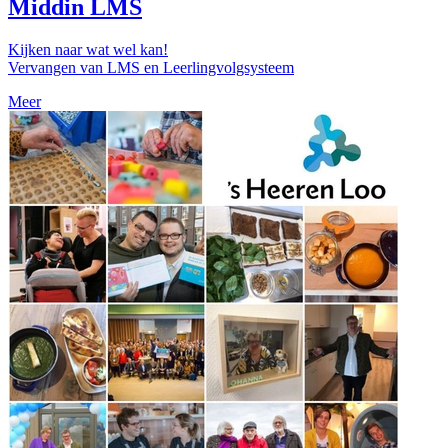
Middin LMS
Kijken naar wat wel kan!
Vervangen van LMS en Leerlingvolgsysteem
Meer