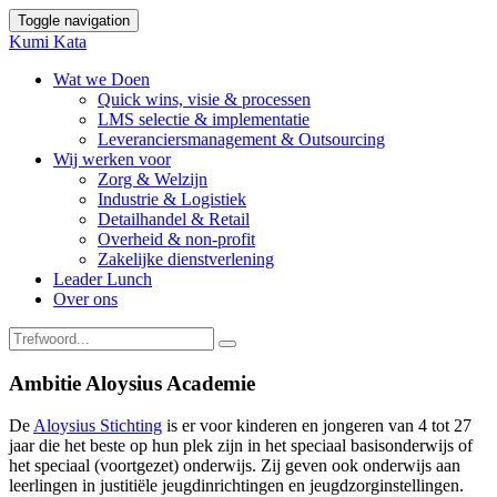
Toggle navigation
Kumi Kata
Wat we Doen
Quick wins, visie & processen
LMS selectie & implementatie
Leveranciersmanagement & Outsourcing
Wij werken voor
Zorg & Welzijn
Industrie & Logistiek
Detailhandel & Retail
Overheid & non-profit
Zakelijke dienstverlening
Leader Lunch
Over ons
Ambitie Aloysius Academie
De
Aloysius Stichting
is er voor kinderen en jongeren van 4 tot 27
jaar die het beste op hun plek zijn in het speciaal basisonderwijs of
het speciaal (voortgezet) onderwijs. Zij geven ook onderwijs aan
leerlingen in justitiële jeugdinrichtingen en jeugdzorginstellingen.