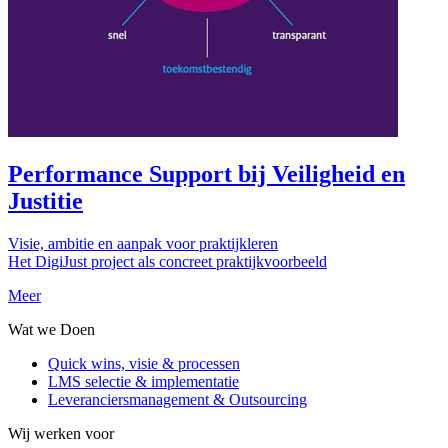
Performance Support bij Veiligheid en
Justitie
Visie, ambitie en aanpak voor praktijkleren
Het DigiJust project als concreet praktijkvoorbeeld
Meer
Wat we Doen
Quick wins, visie & processen
LMS selectie & implementatie
Leveranciersmanagement & Outsourcing
Wij werken voor