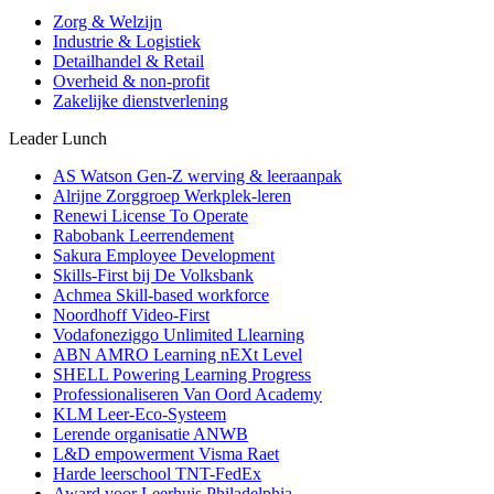
Zorg & Welzijn
Industrie & Logistiek
Detailhandel & Retail
Overheid & non-profit
Zakelijke dienstverlening
Leader Lunch
AS Watson Gen-Z werving & leeraanpak
Alrijne Zorggroep Werkplek-leren
Renewi License To Operate
Rabobank Leerrendement
Sakura Employee Development
Skills-First bij De Volksbank
Achmea Skill-based workforce
Noordhoff Video-First
Vodafoneziggo Unlimited Llearning
ABN AMRO Learning nEXt Level
SHELL Powering Learning Progress
Professionaliseren Van Oord Academy
KLM Leer-Eco-Systeem
Lerende organisatie ANWB
L&D empowerment Visma Raet
Harde leerschool TNT-FedEx
Award voor Leerhuis Philadelphia