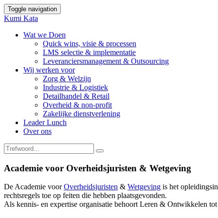
Toggle navigation
Kumi Kata
Wat we Doen
Quick wins, visie & processen
LMS selectie & implementatie
Leveranciersmanagement & Outsourcing
Wij werken voor
Zorg & Welzijn
Industrie & Logistiek
Detailhandel & Retail
Overheid & non-profit
Zakelijke dienstverlening
Leader Lunch
Over ons
Academie voor Overheidsjuristen & Wetgeving
De Academie voor
Overheidsjuristen
&
Wetgeving
is het opleidingsin
rechtsregels toe op feiten die hebben plaatsgevonden.
Als kennis- en expertise organisatie behoort Leren & Ontwikkelen tot