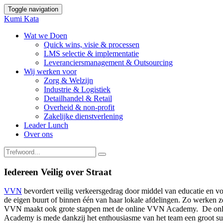
Toggle navigation
Kumi Kata
Wat we Doen
Quick wins, visie & processen
LMS selectie & implementatie
Leveranciersmanagement & Outsourcing
Wij werken voor
Zorg & Welzijn
Industrie & Logistiek
Detailhandel & Retail
Overheid & non-profit
Zakelijke dienstverlening
Leader Lunch
Over ons
Iedereen Veilig over Straat
VVN
bevordert veilig verkeersgedrag door middel van educatie en voo
de eigen buurt of binnen één van haar lokale afdelingen. Zo werken z
VVN maakt ook grote stappen met de online VVN Academy. De onl
Academy is mede dankzij het enthousiasme van het team een groot suc