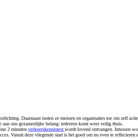
rlichting. Daarnaast rusten ze mensen en organisaties toe om zelf acti
e aan ons gezamenlijke belang: iedereen komt weer veilig thuis.
ine 2 minuten
verkeerskennistest
wordt lovend ontvangen. Intussen wor
ces. Vanuit deze vliegende start is het goed om nu even te reflectere