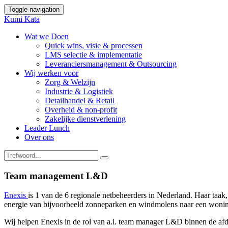
Toggle navigation
Kumi Kata
Wat we Doen
Quick wins, visie & processen
LMS selectie & implementatie
Leveranciersmanagement & Outsourcing
Wij werken voor
Zorg & Welzijn
Industrie & Logistiek
Detailhandel & Retail
Overheid & non-profit
Zakelijke dienstverlening
Leader Lunch
Over ons
Team management L&D
Enexis
is 1 van de 6 regionale netbeheerders in Nederland. Haar taak,
energie van bijvoorbeeld zonneparken en windmolens naar een woning 
Wij helpen Enexis in de rol van a.i. team manager L&D binnen de afd