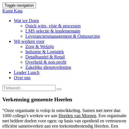
Toggle navigation
Kumi Kata
Wat we Doen
Quick wins, visie & processen
LMS selectie & implementatie
Leveranciersmanagement & Outsourcing
Wij werken voor
Zorg & Welzijn
Industrie & Logistiek
Detailhandel & Retail
Overheid & non-profit
Zakelijke dienstverlening
Leader Lunch
Over ons
Verkenning gemeente Heerlen
"Onze organisatie is volop in ontwikkeling. Samen met meer dan
1000 collega’s werken we aan
Heerlen van Morgen
. Een organisatie
met heldere doelen voor ogen: op basis van openheid en vertrouwen
efficiënt samenwerken aan een toekomstbestendig Heerlen. Een