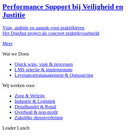
Performance Support bij Veiligheid en
Justitie
Visie, ambitie en aanpak voor praktijkleren
Het DigiJust project als concreet praktijkvoorbeeld
Meer
Wat we Doen
Quick wins, visie & processen
LMS selectie & implementatie
Leveranciersmanagement & Outsourcing
Wij werken voor
Zorg & Welzijn
Industrie & Logistiek
Detailhandel & Retail
Overheid & non-profit
Zakelijke dienstverlening
Leader Lunch