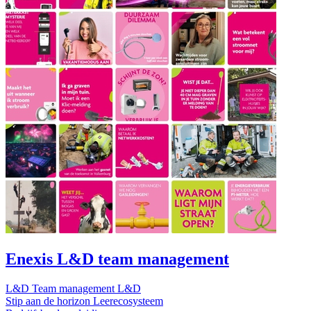
Enexis L&D team management
L&D Team management L&D
Stip aan de horizon Leerecosysteem