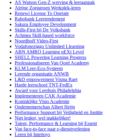
AS Watson Gen-Z werving & leeraanpak
Alrijne Zorggroep Werkplek-leren
Renewi License To Operate
Rabobank Leerrendement
Sakura Employee Development
Skills-First bij De Volksbank
Achmea Skill-based workforce
Noordhoff Video-First
Vodafoneziggo Unlimited Llearning
ABN AMRO Learning nEXt Level
SHELL Powering Learning Progress
Professionaliseren Van Oord Academy
KLM Leer-Eco-Systeem
Lerende organisatie ANWB
L&D empowerment Visma Raet
Harde leerschool TNT-FedEx
Award voor Leerhuis Philadelphia
Implementeren CAK Academie
Koninklijke Visio Academie
Ondernemerschap Albert Heijn
Performance Support bij Veiligheid en Justitie
Niet leuker, wel makkelijker!
Talent, Performance & Learning bij Essent
Van face-to-face naar e-dienstverlening
Leren bij Intertoys