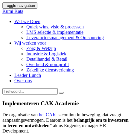
Toggle navigation
Kumi Kata
Wat we Doen
Quick wins, visie & processen
LMS selectie & implementatie
Leveranciersmanagement & Outsourcing
Wij werken voor
Zorg & Welzijn
Industrie & Logistiek
Detailhandel & Retail
Overheid & non-profit
Zakelijke dienstverlening
Leader Lunch
Over ons
Implementeren CAK Academie
De organisatie van
het CAK
is continu in beweging, dat vraagt
aanpassingsvermogen. Daarom is het
belangrijk om te investeren
in leren en ontwikkelen
” aldus Eugenie, manager HR
Development.