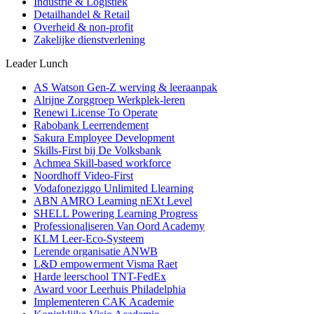
Industrie & Logistiek
Detailhandel & Retail
Overheid & non-profit
Zakelijke dienstverlening
Leader Lunch
AS Watson Gen-Z werving & leeraanpak
Alrijne Zorggroep Werkplek-leren
Renewi License To Operate
Rabobank Leerrendement
Sakura Employee Development
Skills-First bij De Volksbank
Achmea Skill-based workforce
Noordhoff Video-First
Vodafoneziggo Unlimited Llearning
ABN AMRO Learning nEXt Level
SHELL Powering Learning Progress
Professionaliseren Van Oord Academy
KLM Leer-Eco-Systeem
Lerende organisatie ANWB
L&D empowerment Visma Raet
Harde leerschool TNT-FedEx
Award voor Leerhuis Philadelphia
Implementeren CAK Academie