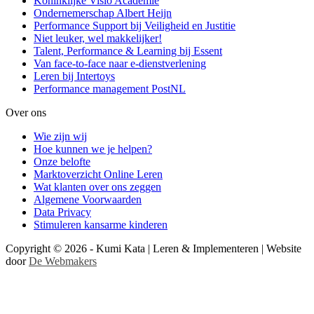
Koninklijke Visio Academie
Ondernemerschap Albert Heijn
Performance Support bij Veiligheid en Justitie
Niet leuker, wel makkelijker!
Talent, Performance & Learning bij Essent
Van face-to-face naar e-dienstverlening
Leren bij Intertoys
Performance management PostNL
Over ons
Wie zijn wij
Hoe kunnen we je helpen?
Onze belofte
Marktoverzicht Online Leren
Wat klanten over ons zeggen
Algemene Voorwaarden
Data Privacy
Stimuleren kansarme kinderen
Copyright © 2026 - Kumi Kata | Leren & Implementeren | Website
door
De Webmakers